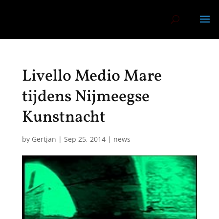
Livello Medio Mare
tijdens Nijmeegse
Kunstnacht
by
Gertjan
|
Sep 25, 2014
|
news